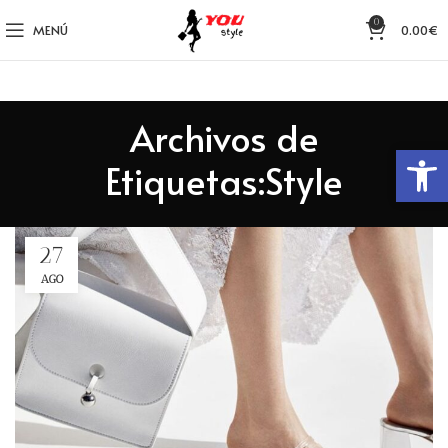
0
MENÚ
0.00
€
Archivos de
Abrir 
Etiquetas:Style
27
AGO