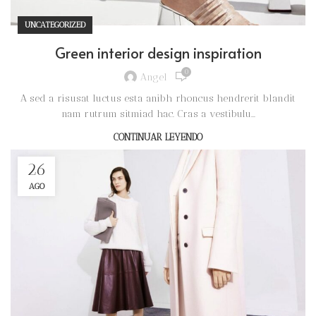
UNCATEGORIZED
Green interior design inspiration
0
Angel
A sed a risusat luctus esta anibh rhoncus hendrerit blandit
nam rutrum sitmiad hac. Cras a vestibulu...
CONTINUAR LEYENDO
26
AGO