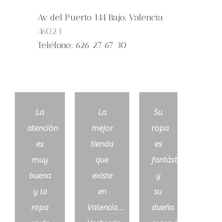
Av del Puerto 144 Bajo, Valencia
46023
Teléfono: 626 27 67 30
La
La
Su
atención
mejor
ropa
es
tienda
es
muy
que
fantástica
buena
existe
y
y la
en
su
ropa
Valencia...
dueña