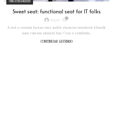
UNCATEGORIZED
Sweet seat: functional seat for IT folks
1
Angel
A sed a risusat luctus esta anibh rhoncus hendrerit blandit
nam rutrum sitmiad hac. Cras a vestibulu...
CONTINUAR LEYENDO