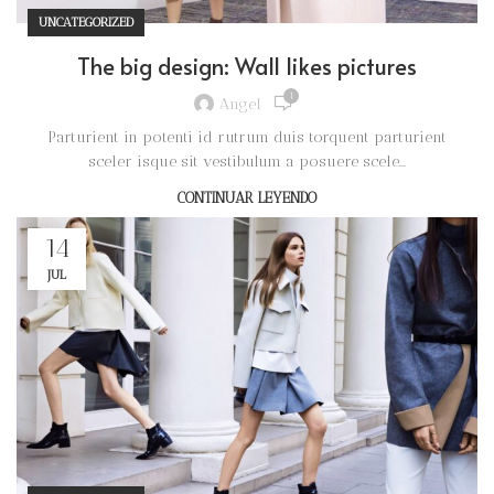
UNCATEGORIZED
The big design: Wall likes pictures
1
Angel
Parturient in potenti id rutrum duis torquent parturient
sceler isque sit vestibulum a posuere scele...
CONTINUAR LEYENDO
14
JUL