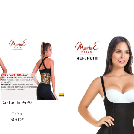
Cinturilla 9490
Fajas
60.00
€