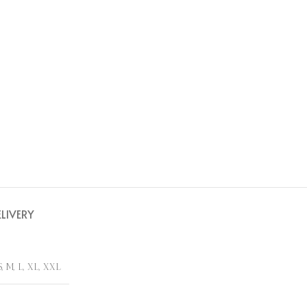
ELIVERY
S, M, L, XL, XXL