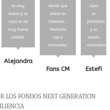
es muy
tienda que
ropa
buena y la
existe en
es
ropa es de
Valencia...
fantástica
muy buena
Vestuario
y su
calidad.
top e
dueña
innovador.
maravillosa!
Alejandra
Fans CM
Estefi
OR LOS FONDOS NEXT GENERATION
ILIENCIA