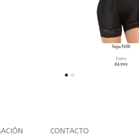
Faja FU111
Fajas
84.99
€
GACIÓN
CONTACTO