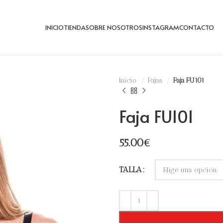
INICIO
TIENDA
SOBRE NOSOTROS
INSTAGRAM
CONTACTO
Inicio
Fajas
Faja FU101
Faja FU101
55.00
€
TALLA