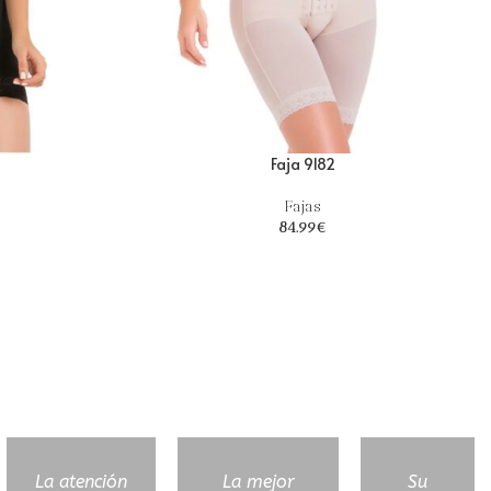
Faja 9182
Fajas
84.99
€
La atención
La mejor
Su