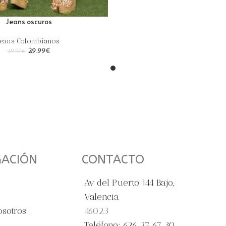
Jeans oscuros
Jeans Colombianos
29.99
€
49.99
€
GACIÓN
CONTACTO
Av del Puerto 144 Bajo,
Valencia
osotros
46023
Teléfono: 626 27 67 30