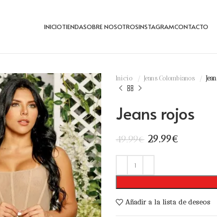
INICIO
TIENDA
SOBRE NOSOTROS
INSTAGRAM
CONTACTO
Inicio
Jeans Colombianos
Jean
Jeans rojos
29.99
€
49.99
€
Añadir a la lista de deseos