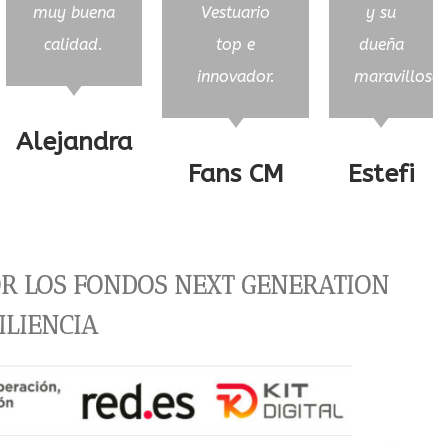
muy buena
Vestuario
y su
calidad.
top e
dueña
innovador.
maravillosa!
Alejandra
Fans CM
Estefi
OR LOS FONDOS NEXT GENERATION
ILIENCIA